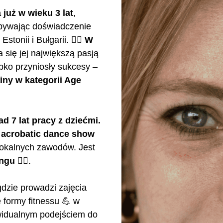
już w wieku 3 lat
,
dobywając doświadczenie
stonii i Bułgarii.
🤸‍♀️ W
ła się jej największą pasją
ybko przyniosły sukcesy –
iny w kategorii Age
 7 lat pracy z dziećmi.
z
acrobatic dance show
lokalnych zawodów. Jest
u 🧘‍♀️
.
gdzie prowadzi zajęcia
 formy fitnessu 💪 w
dywidualnym podejściem do