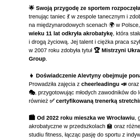
🌟 Swoją przygodę ze sportem rozpoczęła 
trenując taniec 💃 w zespole tanecznym i z
na międzynarodowych scenach 🌍 w Polsce, E
wieku 11 lat odkryła akrobatykę
, która sta
i drogą życiową. Jej talent i ciężka praca sz
w 2007 roku zdobyła tytuł
🏆 Mistrzyni Ukra
Group
.
👧 Doświadczenie Alevtyny obejmuje ponad
Prowadziła zajęcia z
cheerleadingu 📣
ora
🎭
, przygotowując młodych zawodników do 
również
✅ certyfikowaną trenerką stretching
🏙️ Od 2022 roku mieszka we Wrocławiu
, 
akrobatyczne w przedszkolach 🏫 oraz różne
studiu fitness, łącząc pasję do sportu z in