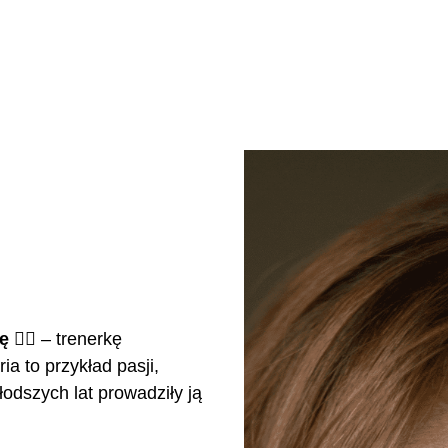
ę
🤸‍♀️ – trenerkę
ia to przykład pasji,
łodszych lat prowadziły ją